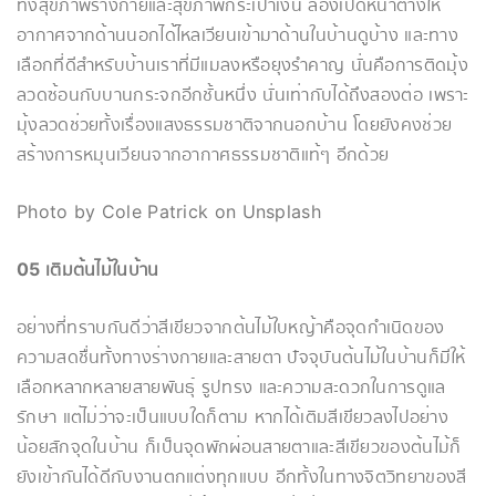
ทั้งสุขภาพร่างกายและสุขภาพกระเป๋าเงิน ลองเปิดหน้าต่างให้
อากาศจากด้านนอกได้ไหลเวียนเข้ามาด้านในบ้านดูบ้าง และทาง
เลือกที่ดีสำหรับบ้านเราที่มีแมลงหรือยุงรำคาญ นั่นคือการติดมุ้ง
ลวดซ้อนกับบานกระจกอีกชั้นหนึ่ง นั่นเท่ากับได้ถึงสองต่อ เพราะ
มุ้งลวดช่วยทั้งเรื่องแสงธรรมชาติจากนอกบ้าน โดยยังคงช่วย
สร้างการหมุนเวียนจากอากาศธรรมชาติแท้ๆ อีกด้วย
Photo by Cole Patrick on Unsplash
05 เติมต้นไม้ในบ้าน
อย่างที่ทราบกันดีว่าสีเขียวจากต้นไม้ใบหญ้าคือจุดกำเนิดของ
ความสดชื่นทั้งทางร่างกายและสายตา ปัจจุบันต้นไม้ในบ้านก็มีให้
เลือกหลากหลายสายพันธุ์ รูปทรง และความสะดวกในการดูแล
รักษา แต่ไม่ว่าจะเป็นแบบใดก็ตาม หากได้เติมสีเขียวลงไปอย่าง
น้อยสักจุดในบ้าน ก็เป็นจุดพักผ่อนสายตาและสีเขียวของต้นไม้ก็
ยังเข้ากันได้ดีกับงานตกแต่งทุกแบบ อีกทั้งในทางจิตวิทยาของสี