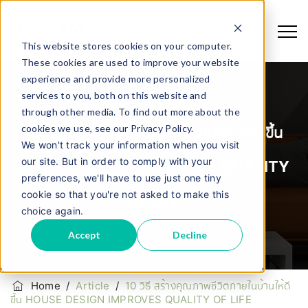
This website stores cookies on your computer.
These cookies are used to improve your website
experience and provide more personalized
services to you, both on this website and
through other media. To find out more about the
cookies we use, see our Privacy Policy.
10 วิธี สร้างคุณภาพชีวิตภายในบ้านให้ดีขึ้น
We won't track your information when you visit
our site. But in order to comply with your
HOUSE DESIGN IMPROVES QUALITY
preferences, we'll have to use just one tiny
cookie so that you're not asked to make this
OF LIFE
choice again.
Accept
Decline
Home
/
Article
/
10 วิธี สร้างคุณภาพชีวิตภายในบ้านให้ดี
ขึ้น HOUSE DESIGN IMPROVES QUALITY OF LIFE