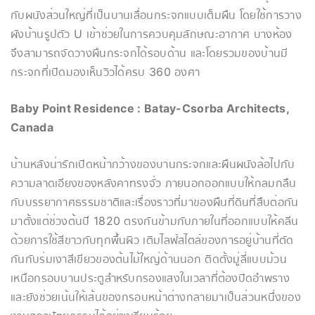
กับผนังส่วนใหญ่ที่เป็นบานเลื่อนกระจกแบบเต็มผืน โดยใช้การวาง
ผังบ้านรูปตัว U เข้าช่วยในการควบคุมลักษณะอากาศ​ บางห้อง
จึงสามารถจัดวางผืนกระจกได้รอบด้าน และโดยรวมของบ้านมี
กระจกที่เปิดมองเห็นวิวได้ครบ 360 องศา
Baby Point Residence : Batay-Csorba Architects,
Canada
บ้านหลังน่ารักเปิดหน้ากว้างของบานกระจกและผืนผนังล้อไปกับ
ความลาดเอียงของหลังคาทรงจั่ว ภายนอกออกแบบให้กลมกลืน
กับบรรยากาศธรรมชาติและเรื่องราวที่มาของผืนที่ดินที่สืบต่อกัน
มาตั้งแต่ช่วงต้นปี 1820 ตรงกันข้ามกับภายในที่ออกแบบให้คลีน
ด้วยการใช้สีขาวกับทุกพื้นผิว เติมไลฟ์สไตล์ของการอยู่บ้านที่ตัด
กันกับร่มเงาสีเขียวของต้นไม้ใหญ่ด้านนอก ติดตั้งมู่ลี่แบบม้วน
เหนือกรอบบานประตูสำหรับกรองแสงในเวลาที่ต้องปิดอำพราง
และยังช่วยเน้นให้เส้นของกรอบหน้าต่างกลายมาเป็นส่วนหนึ่งของ