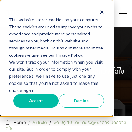
This website stores cookies on your computer.
These cookies are used to improve your website
experience and provide more personalized
services to you, both on this website and
through other media. To find out more about the
cookies we use, see our Privacy Policy.
We won't track your information when you visit
our site. But in order to comply with your
พาไปดู 10 บ้าน ที่ประตูหน้าต่างเปิดกว้างได้ใจ
preferences, we'll have to use just one tiny
cookie so that you're not asked to make this
choice again.
Accept
Decline
Home
/
Article
/
พาไปดู 10 บ้าน ที่ประตูหน้าต่างเปิดกว้าง
ได้ใจ