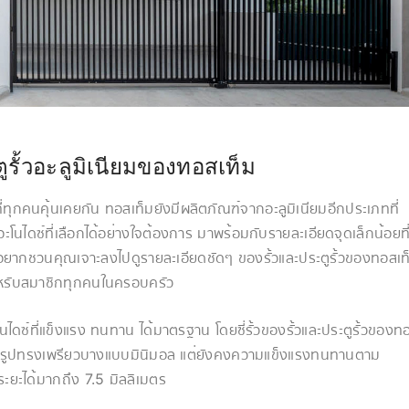
ูรั้วอะลูมิเนียมของทอสเท็ม
ุกคนคุ้นเคยกัน ทอสเท็มยังมีผลิตภัณฑ์จากอะลูมิเนียมอีกประเภทที่
อะโนไดซ์ที่เลือกได้อย่างใจต้องการ มาพร้อมกับรายละเอียดจุดเล็กน้อยที
งอยากชวนคุณเจาะลงไปดูรายละเอียดชัดๆ ของรั้วและประตูรั้วของทอสเท
สำหรับสมาชิกทุกคนในครอบครัว
อะโนไดซ์ที่แข็งแรง ทนทาน ได้มาตรฐาน โดยซี่รั้วของรั้วและประตูรั้วของท
 ซี่รั้วรูปทรงเพรียวบางแบบมินิมอล แต่ยังคงความแข็งแรงทนทานตาม
ระยะได้มากถึง 7.5 มิลลิเมตร