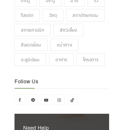
ประตู
ประตู
ม่าน
รั้ว
รีสอร์ท
วัสดุ
สถาปัตยกรรม
สภาสถาปนิก
สัตว์เลี้ยง
สิ่งแวดล้อม
หน้าต่าง
อะลูมิเนียม
อาคาร
โครงการ
Follow Us
Need Help