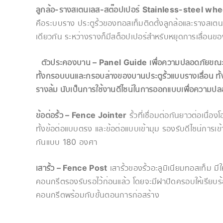
ลูกล้อ-รางสเตนเลส-สต๊อปเปอร์
Stainless-steel whe
คือระบบราง ประตูรั้วของทอสเท็มติดตั้งลูกล้อและรางสเตนเ
เดียวกัน ระหว่างรางก็มีสต็อปเปอร์สำหรับหยุดการเลื่อน
ตัวประคองบาน – Panel Guide
เพื่อความปลอดภัยขณะใ
ทั้งกรอบบนและกรอบล่างของบานประตูรั้วแบบรางเลื่อน ทั้งแ
รางล้ม นับเป็นการใช้งานดีไซน์ในการออกแบบเพื่อความปล
ข้อต่อรั้ว – Fence Jointer
รั้วที่เชื่อมต่อกันยาวต่อเนื่
ทั้งข้อต่อแบบตรง และข้อต่อแบบเข้ามุม รองรับดีไซน์การเ
กันแบบ 180 องศา
เสารั้ว – Fence Post
เสารั้วของรั้วอะลูมิเนียมทอสเท็ม ม
คอนกรีตรองรับรอไว้ก่อนแล้ว โดยจะมีฝาปิดครอบให้เรียบ
คอนกรีตพร้อมกับขั้นตอนการก่อสร้าง