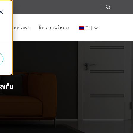
อก
ติดต่อเรา
โครงการอ้างอิง
TH
e
อสเท็ม