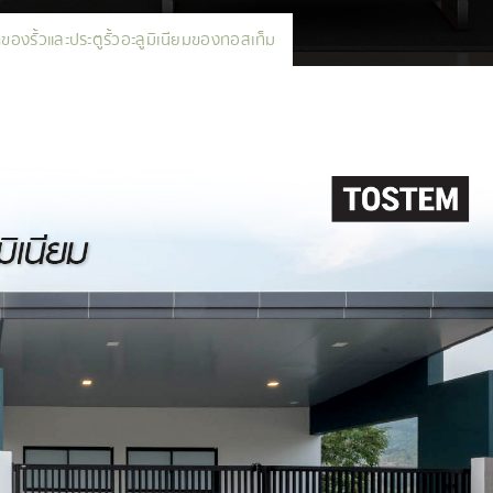
ดของรั้วและประตูรั้วอะลูมิเนียมของทอสเท็ม