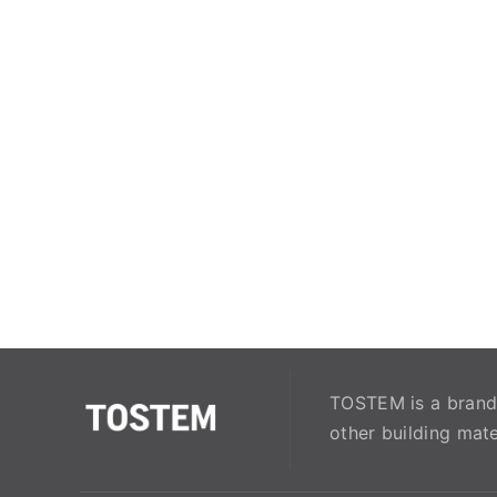
TOSTEM is a brand 
other building mate