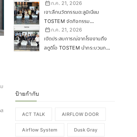
ก.ค. 21, 2026
Certified Dealer Ceremony
เจาะลึกนวัตกรรมอะลูมิเนียม
2569 ขับเคลื่อนกลยุทธ์ลุยตลาด
TOSTEM จัดกิจกรรม
Commercial & Renovation
ก.ค. 21, 2026
“TOSTEM Experience from
เปิดประสบการณ์จากโรงงานถึง
Factory to Studio” ที่
สตูดิโอ TOSTEM นำกระบวนการ
ขอนแก่น
ผลิตสู่นครราชสีมา
่
็ม
ป้ายกำกับ
อส
ACT TALK
AIRFLOW DOOR
Airflow System
Dusk Gray