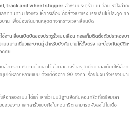
el, track and wheel stopper
สำหรับประตูรั้วแบบเลื่อน หัวใจสำค
ลสที่ทนทานแข็งแรง ให้การเลื่อนได้อย่างเบาแรง เรียบลื่นไม่มีสะดุด ข
ของบาน เพื่อป้องกันบานหลุดตกจากรางเวลาเลื่อนปิด
ช้งานเลื่อนเปิดปิดของประตูรั้วแบบเลื่อน ทอสเท็มติดตั้งตัวประคองบ
บบบานเดี่ยวและบานคู่ สำหรับบังคับบานให้ตั้งตรง และป้องกันอุบัติเห
อดภัย
องโอบล้อมรอบบริเวณบ้านเอาไว้ ข้อต่อของรั้วอะลูมิเนียมทอสเท็มมีให้เลือก
ข้ามุมได้หลากหลายแบบ ตั้งแต่ตั้งฉาก 90 องศา เรื่อยไปจนถึงเรียงขนา
ีให้เลือกสองแบบ ได้แก่ เสารั้วแบบมีฐานยึดกับคอนกรีตที่เตรียมเสา
ร้อยสวยงาม และเสารั้วแบบฝังในคอนกรีต สามารถฝังลงไปในเนื้อ