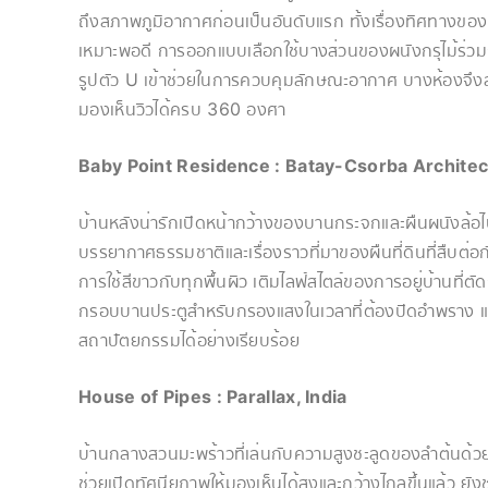
ถึงสภาพภูมิอากาศก่อนเป็นอันดับแรก ทั้งเรื่องทิศทางข
เหมาะพอดี การออกแบบเลือกใช้บางส่วนของผนังกรุไม้ร่วมก
รูปตัว U เข้าช่วยในการควบคุมลักษณะอากาศ​ บางห้องจึ
มองเห็นวิวได้ครบ 360 องศา
Baby Point Residence : Batay-Csorba Architec
บ้านหลังน่ารักเปิดหน้ากว้างของบานกระจกและผืนผนังล
บรรยากาศธรรมชาติและเรื่องราวที่มาของผืนที่ดินที่สืบต่อ
การใช้สีขาวกับทุกพื้นผิว เติมไลฟ์สไตล์ของการอยู่บ้านที่ตั
กรอบบานประตูสำหรับกรองแสงในเวลาที่ต้องปิดอำพราง แล
สถาปัตยกรรมได้อย่างเรียบร้อย
House of Pipes : Parallax, India
บ้านกลางสวนมะพร้าวที่เล่นกับความสูงชะลูดของลำต้นด้ว
ช่วยเปิดทัศนียภาพให้มองเห็นได้สูงและกว้างไกลขึ้นแล้ว 