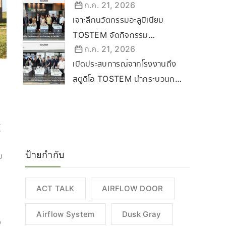
ก.ค. 21, 2026
Certified Dealer Ceremony
เจาะลึกนวัตกรรมอะลูมิเนียม
2569 ขับเคลื่อนกลยุทธ์ลุยตลาด
TOSTEM จัดกิจกรรม
Commercial & Renovation
ก.ค. 21, 2026
“TOSTEM Experience from
เปิดประสบการณ์จากโรงงานถึง
Factory to Studio” ที่
สตูดิโอ TOSTEM นำกระบวนการ
ขอนแก่น
ผลิตสู่นครราชสีมา
้
ป้ายกำกับ
ม
ACT TALK
AIRFLOW DOOR
Airflow System
Dusk Gray
ง