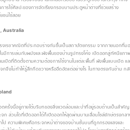
การใช้ศิลปะของการจัดเรียงกรอบบานประตูหน้าต่างที่ช่วยสร้าง
ยชน์ใช้สอย
 Australia
ปทรงเรขาคณิตที่ประกอบร่างกันขึ้นเป็นสถาปัตยกรรม จากภายนอกที่ม
ยในมีการเล่นกับผนังและผังพื้นของบ้านรูปทรงโค้ง เปิดออกสู่ทัศนียภา
ปิดที่ติดตั้งตามความต้องการใช้งานในแต่ละพื้นที่ ผังพื้นแบบเปิด แล
ะจกจึงไม่ทำให้รู้สึกกีดขวางหรืออึดอัดแต่อย่างไร ในทางตรงกันข้าม กล
oland
ครั้งนี้อยู่ภายใต้บริบทของสิ่งแวดล้อมและป่าที่อยู่รอบด้านเป็นสำคัญ​
ก ส่วนใดที่เปิดออกได้ก็เปิดออกให้สุดผ่านบานเลื่อนไซส์ยักษ์ตรงกลา
งออกไป ความพิเศษคือกระจกหน้าต่างของบ้านชั้นบนที่ถูกกรองแสงและ