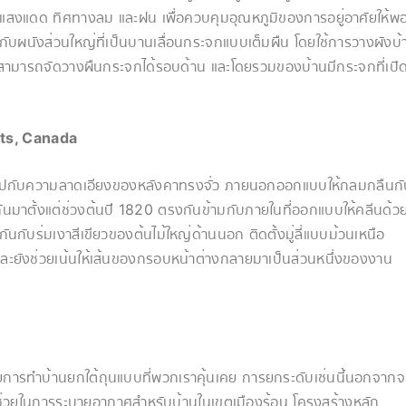
องแสงแดด ทิศทางลม และฝน เพื่อควบคุมอุณหภูมิของการอยู่อาศัยให้พ
ับผนังส่วนใหญ่ที่เป็นบานเลื่อนกระจกแบบเต็มผืน โดยใช้การวางผังบ้
งสามารถจัดวางผืนกระจกได้รอบด้าน และโดยรวมของบ้านมีกระจกที่เปิ
ts, Canada
้อไปกับความลาดเอียงของหลังคาทรงจั่ว ภายนอกออกแบบให้กลมกลืนก
กันมาตั้งแต่ช่วงต้นปี 1820 ตรงกันข้ามกับภายในที่ออกแบบให้คลีนด้ว
ดกันกับร่มเงาสีเขียวของต้นไม้ใหญ่ด้านนอก ติดตั้งมู่ลี่แบบม้วนเหนือ
ะยังช่วยเน้นให้เส้นของกรอบหน้าต่างกลายมาเป็นส่วนหนึ่งของงาน
ยการทำบ้านยกใต้ถุนแบบที่พวกเราคุ้นเคย การยกระดับเช่นนี้นอกจากจ
ยังช่วยในการระบายอากาศสำหรับบ้านในเขตเมืองร้อน โครงสร้างหลัก