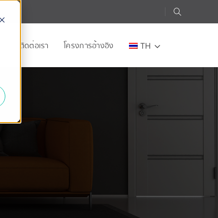
อก
ติดต่อเรา
โครงการอ้างอิง
TH
e