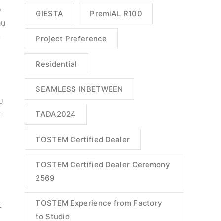
อ
GIESTA
PremiAL R100
าน
ด
Project Preference
Residential
SEAMLESS INBETWEEN
ับ
ย
TADA2024
TOSTEM Certified Dealer
TOSTEM Certified Dealer Ceremony
2569
TOSTEM Experience from Factory
ะ
to Studio