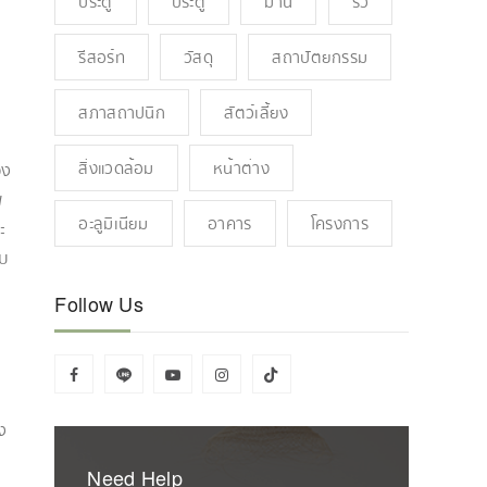
ประตู
ประตู
ม่าน
รั้ว
รีสอร์ท
วัสดุ
สถาปัตยกรรม
สภาสถาปนิก
สัตว์เลี้ยง
สิ่งแวดล้อม
หน้าต่าง
อง
พ
อะลูมิเนียม
อาคาร
โครงการ
ะ
ับ
Follow Us
ง
Need Help