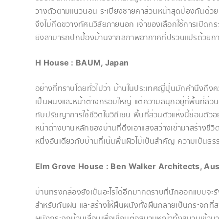
วางตัวตามแนวนอน ระเบียงชายคาส่วนหน้าสุดป้องกันด้วยแน
จึงไม่กีดขวางทัศนวิสัยภายนอก เจ้าของเลือกใช้การเปิดก
ยังสามารถปกป้องบ้านจากสภาพอากาศที่ปรวนแปรด้วยกา
H House : BAUM, Japan
อย่างที่ทราบโดยทั่วไปว่า บ้านในประเทศญี่ปุ่นมักคำนึงถึงค
เป็นผนังและหน้าต่างกรอบใหญ่ แต่ความสนุกอยู่ที่พื้นที่ส
กับปรัชญาการใช้ชีวิตในวิถีเซน พื้นที่ส่วนตัวแห่งนี้ซ่อน
หน้าต่างบานหลักของบ้านที่ดึงเอาแสงสว่างเข้ามาสร้างชีว
หนึ่งอันเดียวกับบ้านที่เน้นพื้นผิวไม้เป็นสำคัญ ความเป็นธ
Elm Grove House : Ben Walker Architects, Aus
บ้านทรงกล่องยังเป็นอะไรได้อีกมากตราบที่นักออกแบบจะรังสร
สำหรับกันฝน และสร้างให้ผืนผนังทั้งผืนกลายเป็นกระจกที
ผนังกระจกบ้านเลื่อนเพื่อเชื่อมต่อสนามหญ้าทั้งสนามเข้ามาอ