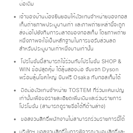
ต่อเติม
เจ้าของบ้านต้องยินยอมให้ตัวแทนจำหน่ายของทอส
เท็มถ่ายภาพประตูบานเก่า และภาพถ่ายเหล่านี้จะถูก
ส่งต่อไปยังทีมการตลาดของทอสเท็ม โดยภาพถ่าย
หนึ่งภาพจะใช้เป็นหลักฐานในการขอรับส่วนลด
สำหรับประตูบานเก่าหนึ่งบานเท่านั้น
โปรโมชั่นนี้สามารถใช้ร่วมกับโปรโมชั่น SHOP &
WIN ช้อปสุดคุ้ม ได้ลุ้นสองต่อ จับแจก Dyson
พร้อมลุ้นโชคใหญ่ บินฟรี Osaka กับทอสเท็มได้
ติดต่อตัวแทนจำหน่าย TOSTEM ที่ร่วมเเคมเปญ
เท่านั้นเพื่อขอรายละเอียดเพิ่มเติมและร่วมรายการ
โปรโมชั่น (สามารถดูรายชื่อได้ที่ด้านล่าง)
ขอสงวนสิทธิ์พนักงานไม่สามารถร่วมรายการนี้ได้
บริษัทฯ ขอสงวนสิทธิ์ในการพิจารณามอบสิทธิ์และ