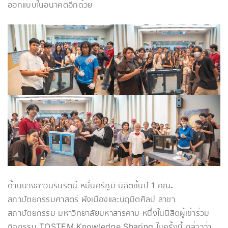
ออกแบบในอนาคตอีกด้วย
ด้านนางสาวนรินรัตน์ หมื่นศรีภูมิ นิสิตชั้นปี 1 คณะ
สถาปัตยกรรมศาสตร์ ผังเมืองและนฤมิตศิลป์ สาขา
สถาปัตยกรรม มหาวิทยาลัยมหาสารคาม หนึ่งในนิสิตผู้เข้าร่วม
กิจกรรม TOSTEM Knowledge Sharing ในครั้งนี้ กล่าวว่า