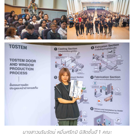
นางสาวนรินรัตน์ หมื่นศรีภูมิ นิสิตชั้นปี 1 คณะ