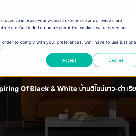
sta Simulation
Dealer Login
re used to improve your website experience and provide more
 other media. To find out more about the cookies we use, see our
About Us
Contact Us
E
Product
n order to comply with your preferences, we'll have to use just on
n.
Accept
Decline
iring Of Black & White บ้านดีไซน์ขาว-ดำ เรีย