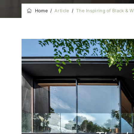
Home
/
Article
/
The Inspiring of Black & Whi