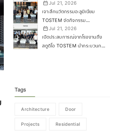
Jul 21, 2026
Certified Dealer Ceremony
เจาะลึกนวัตกรรมอะลูมิเนียม
2569 ขับเคลื่อนกลยุทธ์ลุยตลาด
TOSTEM จัดกิจกรรม
Commercial & Renovation
Jul 21, 2026
“TOSTEM Experience from
เปิดประสบการณ์จากโรงงานถึง
Factory to Studio” ที่
สตูดิโอ TOSTEM นำกระบวนการ
ขอนแก่น
ผลิตสู่นครราชสีมา
Tags
บ
Architecture
Door
Projects
Residential