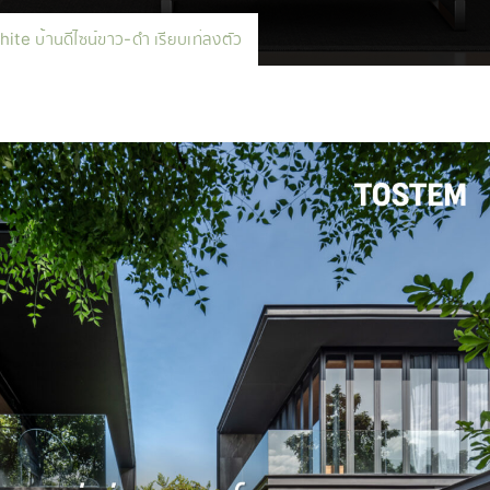
te บ้านดีไซน์ขาว-ดำ เรียบเท่ลงตัว