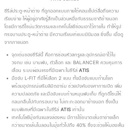
ซีรีส์ประตู-หน้าต่าง ที่ถูกออกแบบภายใต้คอนเซ็ปต์สื่อถึงความ
เรียบง่าย ให้ผู้อยู่อาศัยรู้สึกเป็นส่วนหนึ่งกับธรรมชาติข้างนอก
โดยมีการดีไซน์นวัตกรรมและเทคโนโลยีซ่อนเอาไว้ภายใน ทำให้รูป
ทรงบานประตู-หน้าต่าง มีความเรียบเท่แบบมินิมอล ยิ่งขึ้น เมื่อดู
จากภายนอก
จุดเด่นของซีรีส์นี้ คือการซ่อนหัวสกรูและอุปกรณ์เอาไว้ใน
วงกบ เช่น บานพับ, ตัวล็อก และ BALANCER ควบคุมการ
เลื่อน ระบบผ่อนแรงที่มีเฉพาะในซีรีส์
ATIS
มือจับ L-FIT ที่มีให้เลือก 2 แบบ ทั้งมือจับแบบก้านโยก
พร้อมอุปกรณ์เสริมลิมิตอาร์ม ช่วยบังคับองศาการเปิด เพิ่ม
ความปลอดภัย และมือจับแบบก้านหมุนพับเก็บ ที่ถูกดีไซน์ให้
กลมกลืนไปกับกรอบบาน ไม่เกะกะออกมาข้างนอก ซึ่งเป็น
แบบพิเศษที่มีเฉพาะในซีรีส์
ATIS
เท่านั้น
เทคโนโลยีมุ้งกันแมลงล่องหน มีการใช้ขนาดเส้นตาข่ายเล็ก
กว่าขนาดเส้นไนลอนในมุ้งทั่วไปถึง 40% ซึ่งจะช่วยให้มองเห็น