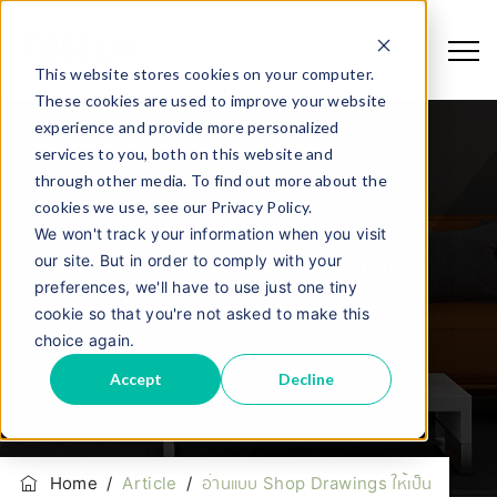
This website stores cookies on your computer.
These cookies are used to improve your website
experience and provide more personalized
services to you, both on this website and
through other media. To find out more about the
cookies we use, see our Privacy Policy.
We won't track your information when you visit
our site. But in order to comply with your
อ่านแบบ Shop Drawings ให้เป็น
preferences, we'll have to use just one tiny
cookie so that you're not asked to make this
choice again.
Accept
Decline
Home
/
Article
/
อ่านแบบ Shop Drawings ให้เป็น