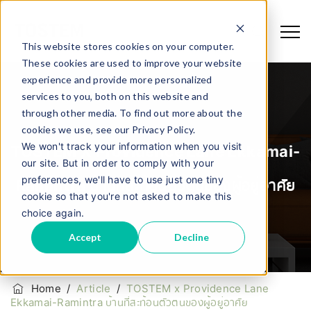
This website stores cookies on your computer.
These cookies are used to improve your website
experience and provide more personalized
services to you, both on this website and
through other media. To find out more about the
cookies we use, see our Privacy Policy.
We won't track your information when you visit
TOSTEM X Providence Lane Ekkamai-
our site. But in order to comply with your
preferences, we'll have to use just one tiny
Ramintra บ้านที่สะท้อนตัวตนของผู้อยู่อาศัย
cookie so that you're not asked to make this
choice again.
Accept
Decline
Home
/
Article
/
TOSTEM x Providence Lane
Ekkamai-Ramintra บ้านที่สะท้อนตัวตนของผู้อยู่อาศัย