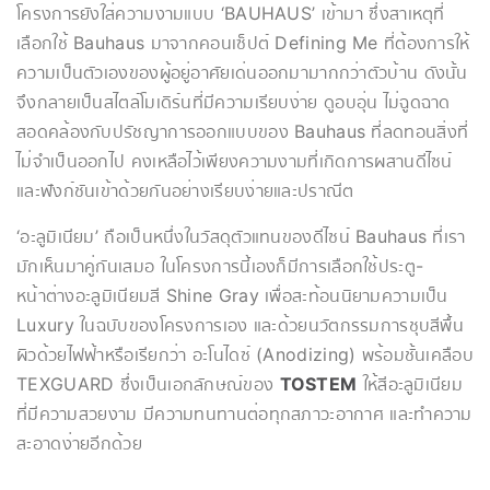
โครงการยังใส่ความงามแบบ ‘BAUHAUS’ เข้ามา ซึ่งสาเหตุที่
เลือกใช้ Bauhaus มาจากคอนเซ็ปต์ Defining Me ที่ต้องการให้
ความเป็นตัวเองของผู้อยู่อาศัยเด่นออกมามากกว่าตัวบ้าน ดังนั้น
จึงกลายเป็นสไตล์โมเดิร์นที่มีความเรียบง่าย ดูอบอุ่น ไม่ฉูดฉาด
สอดคล้องกับปรัชญาการออกแบบของ Bauhaus ที่ลดทอนสิ่งที่
ไม่จำเป็นออกไป คงเหลือไว้เพียงความงามที่เกิดการผสานดีไซน์
และฟังก์ชันเข้าด้วยกันอย่างเรียบง่ายและปราณีต
‘อะลูมิเนียม’ ถือเป็นหนึ่งในวัสดุตัวแทนของดีไซน์ Bauhaus ที่เรา
มักเห็นมาคู่กันเสมอ ในโครงการนี้เองก็มีการเลือกใช้ประตู-
หน้าต่างอะลูมิเนียมสี Shine Gray เพื่อสะท้อนนิยามความเป็น
Luxury ในฉบับของโครงการเอง และด้วยนวัตกรรมการชุบสีพื้น
ผิวด้วยไฟฟ้าหรือเรียกว่า อะโนไดซ์ (Anodizing) พร้อมชั้นเคลือบ
TEXGUARD ซึ่งเป็นเอกลักษณ์ของ
TOSTEM
ให้สีอะลูมิเนียม
ที่มีความสวยงาม มีความทนทานต่อทุกสภาวะอากาศ และทำความ
สะอาดง่ายอีกด้วย