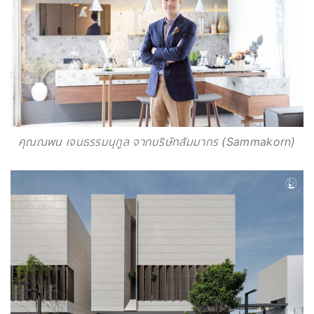
คุณณพน เจนธรรมนุกูล จากบริษัทสัมมากร (Sammakorn)