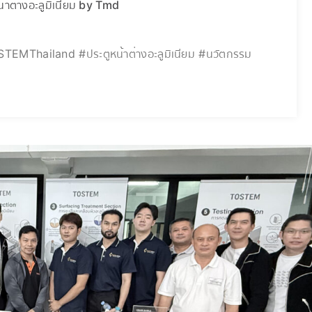
าต่างอะลูมิเนียม by Tmd
hailand #ประตูหน้าต่างอะลูมิเนียม #นวัตกรรม