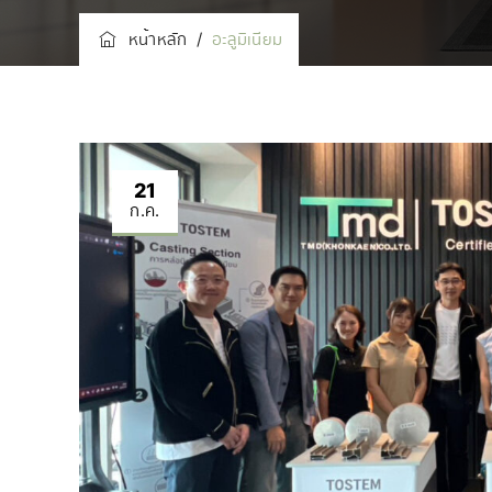
หน้าหลัก
/
อะลูมิเนียม
21
ก.ค.