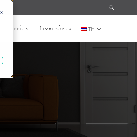
อก
ติดต่อเรา
โครงการอ้างอิง
TH
e