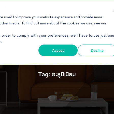
sta Simulation
Dealer Login
re used to improve your website experience and provide more
 other media. To find out more about the cookies we use, see our
เกี่ยวกับเรา
แคตตาล็
ผลิตภัณฑ์
n order to comply with your preferences, we'll have to use just on
n.
Accept
Decline
Tag:
อะลูมิเนียม