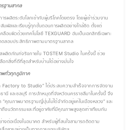
มาตรฐานสากล
ารผลิตระดับโลกเข้ากับผู้บริโภคโดยตรง โดยผู้เข้าร่วมงาน
มสัมผัสและเรียนรู้ทุกขั้นตอนการผลิตอย่างใกล้ชิด ตั้งแต่
ารเคลือบผิวด้วยเทคโนโลยี TEXGUARD อันเป็นเอกสิทธิ์เฉพาะ
การทดสอบประสิทธิภาพตามมาตรฐานสากล
สผลิตภัณฑ์จริงภายใน TOSTEM Studio ในครั้งนี้ ช่วย
อกสิ่งที่ดีที่สุดสำหรับบ้านได้อย่างมั่นใจ
พทั่วทุกภูมิภาค
 Factory to Studio” ได้ประสบความสำเร็จจากการจัดงาน
านี และชลบุรี การปักหมุดที่จังหวัดนครราชสีมาในครั้งนี้ จึง
ว่า “คุณภาพมาตรฐานญี่ปุ่นไม่ได้จำกัดอยู่แค่ในเมืองหลวง” และ
ถึงนวัตกรรมและที่อยู่อาศัยที่มีคุณภาพสูงสุดเท่าเทียมกัน
อย่างต่อเนื่องในอนาคต สำหรับผู้ที่สนใจสามารถติดตาม
ารสื่อสารอย่างเป็นทางการของบริษัทฯ