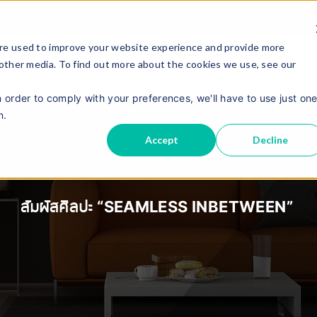
sta Simulation
Dealer Login
re used to improve your website experience and provide more
 other media. To find out more about the cookies we use, see our
เกี่ยวกับเรา
แคตตาล็
ผลิตภัณฑ์
n order to comply with your preferences, we'll have to use just on
n.
Accept
Decline
สัมผัสศิลปะ “SEAMLESS INBETWEEN”