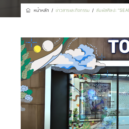
หน้าหลัก
/
ข่าวสารและกิจกรรม
/
สัมผัสศิลปะ “