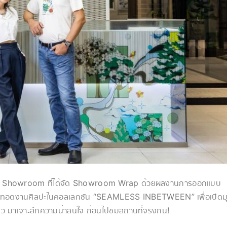
p Showroom ที่ได้จัด Showroom Wrap ด้วยผลงานการออกแบบ
ถ่ายทอดงานศิลปะในคอลเลกชัน “SEAMLESS INBETWEEN” เพื่อเปิดม
มาเจาะลึกความน่าสนใจ ก่อนไปชมสถานที่จริงกัน!