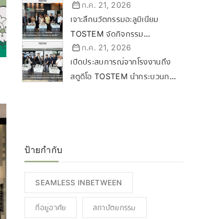
ก.ค. 21, 2026
Certified Dealer Ceremony
เจาะลึกนวัตกรรมอะลูมิเนียม
2569 ขับเคลื่อนกลยุทธ์ลุยตลาด
TOSTEM จัดกิจกรรม
Commercial & Renovation
ก.ค. 21, 2026
“TOSTEM Experience from
เปิดประสบการณ์จากโรงงานถึง
Factory to Studio” ที่
สตูดิโอ TOSTEM นำกระบวนการ
ขอนแก่น
ผลิตสู่นครราชสีมา
ป้ายกำกับ
SEAMLESS INBETWEEN
ที่อยู่อาศัย
สถาปัตยกรรม