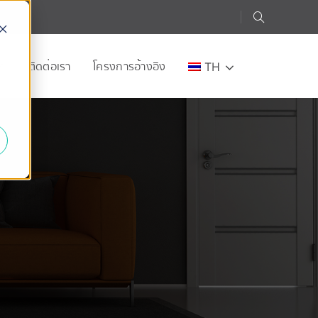
อก
ติดต่อเรา
โครงการอ้างอิง
TH
e