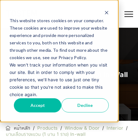
This website stores cookies on your computer.
These cookies are used to improve your website
experience and provide more personalized
services to you, both on this website and
through other media. To find out more about the
cookies we use, see our Privacy Policy.
We won't track your information when you visit
our site. But in order to comply with your
บานเลื่อนรางแขวน (1 บาน 1 ราง) In-Wall
preferences, we'll have to use just one tiny
cookie so that you're not asked to make this
choice again.
Accept
Decline
หน้าหลัก
/
Products
/
Window & Door
/
Interior
/
บานเลื่อนรางแขวน (1 บาน 1 ราง) In-wall