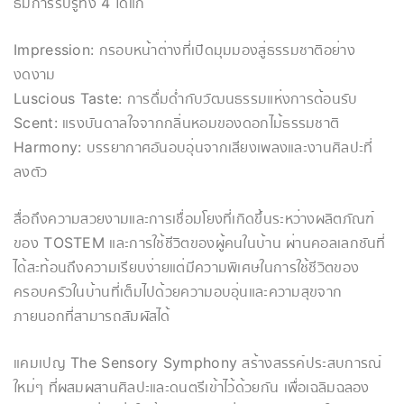
ธีมการรับรู้ทั้ง 4 ได้แก่
Impression: กรอบหน้าต่างที่เปิดมุมมองสู่ธรรมชาติอย่าง
งดงาม
Luscious Taste: การดื่มด่ำกับวัฒนธรรมแห่งการต้อนรับ
Scent: แรงบันดาลใจจากกลิ่นหอมของดอกไม้ธรรมชาติ
Harmony: บรรยากาศอันอบอุ่นจากเสียงเพลงและงานศิลปะที่
ลงตัว
สื่อถึงความสวยงามและการเชื่อมโยงที่เกิดขึ้นระหว่างผลิตภัณฑ์
ของ TOSTEM และการใช้ชีวิตของผู้คนในบ้าน ผ่านคอลเลกชันที่
ได้สะท้อนถึงความเรียบง่ายแต่มีความพิเศษในการใช้ชีวิตของ
ครอบครัวในบ้านที่เต็มไปด้วยความอบอุ่นและความสุขจาก
ภายนอกที่สามารถสัมผัสได้
แคมเปญ The Sensory Symphony สร้างสรรค์ประสบการณ์
ใหม่ๆ ที่ผสมผสานศิลปะและดนตรีเข้าไว้ด้วยกัน เพื่อเฉลิมฉลอง