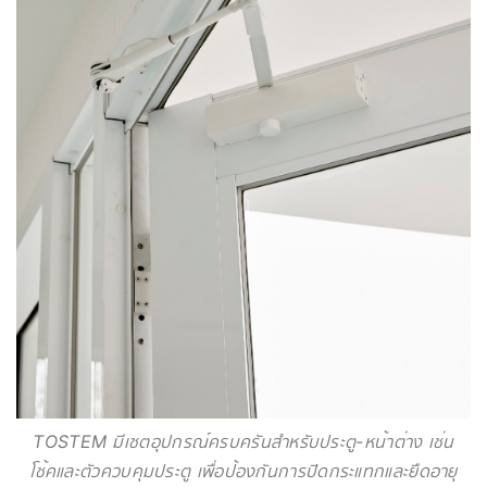
TOSTEM มีเซตอุปกรณ์ครบครันสำหรับประตู-หน้าต่าง เช่น
โช้คและตัวควบคุมประตู เพื่อป้องกันการปิดกระแทกและยืดอายุ