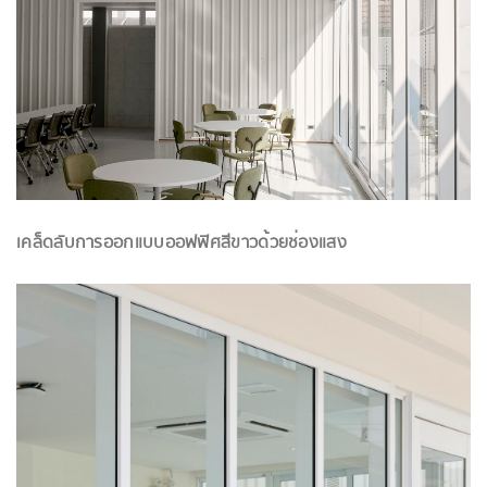
เคล็ดลับการออกแบบออฟฟิศสีขาวด้วยช่องแสง