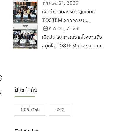
ก.ค. 21, 2026
Certified Dealer Ceremony
เจาะลึกนวัตกรรมอะลูมิเนียม
2569 ขับเคลื่อนกลยุทธ์ลุยตลาด
TOSTEM จัดกิจกรรม
Commercial & Renovation
ก.ค. 21, 2026
“TOSTEM Experience from
เปิดประสบการณ์จากโรงงานถึง
Factory to Studio” ที่
สตูดิโอ TOSTEM นำกระบวนการ
ขอนแก่น
ผลิตสู่นครราชสีมา
้
ป้ายกำกับ
บ
ที่อยู่อาศัย
ประตู
Follow Us