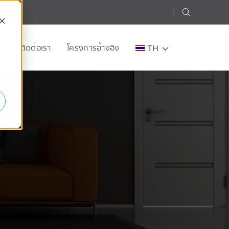
อก
ติดต่อเรา
โครงการอ้างอิง
TH
e