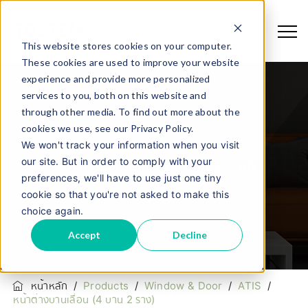
This website stores cookies on your computer.
These cookies are used to improve your website
experience and provide more personalized
services to you, both on this website and
through other media. To find out more about the
cookies we use, see our Privacy Policy.
We won't track your information when you visit
our site. But in order to comply with your
หน้าต่างบานเลื่อน (4 บาน 2 ราง)
preferences, we'll have to use just one tiny
cookie so that you're not asked to make this
choice again.
Accept
Decline
หน้าหลัก
/
Products
/
Window & Door
/
ATIS
/
หน้าต่างบานเลื่อน (4 บาน 2 ราง)