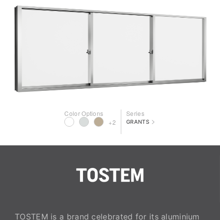
Color Options
Series
>
+2
GRANTS
TOSTEM is a brand celebrated for its aluminium