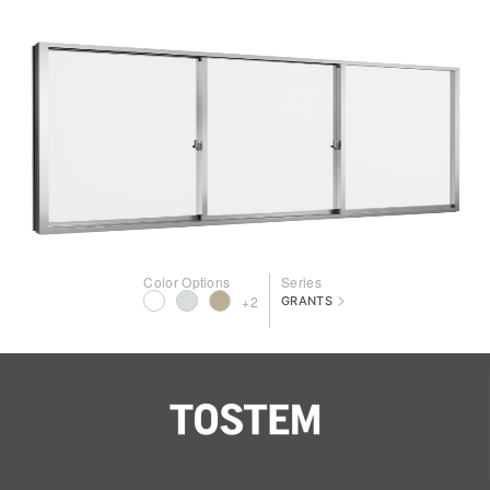
Color Options
Series
>
+2
GRANTS