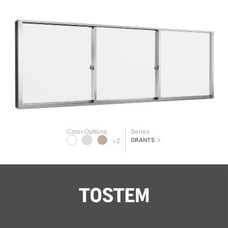
Color Options
Series
>
+2
GRANTS