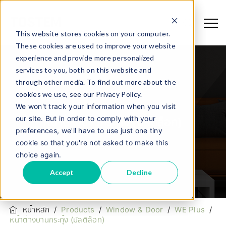
This website stores cookies on your computer.
These cookies are used to improve your website
experience and provide more personalized
services to you, both on this website and
through other media. To find out more about the
cookies we use, see our Privacy Policy.
We won't track your information when you visit
our site. But in order to comply with your
หน้าต่างบานกระทุ้ง (มัลติล็อก)
preferences, we'll have to use just one tiny
cookie so that you're not asked to make this
choice again.
Accept
Decline
หน้าหลัก
/
Products
/
Window & Door
/
WE Plus
/
หน้าต่างบานกระทุ้ง (มัลติล็อก)