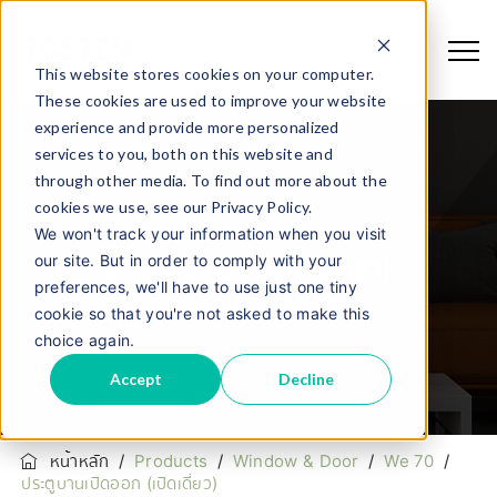
This website stores cookies on your computer.
These cookies are used to improve your website
experience and provide more personalized
services to you, both on this website and
through other media. To find out more about the
cookies we use, see our Privacy Policy.
We won't track your information when you visit
our site. But in order to comply with your
ประตูบานเปิดออก (เปิดเดี่ยว)
preferences, we'll have to use just one tiny
cookie so that you're not asked to make this
choice again.
Accept
Decline
หน้าหลัก
/
Products
/
Window & Door
/
We 70
/
ประตูบานเปิดออก (เปิดเดี่ยว)