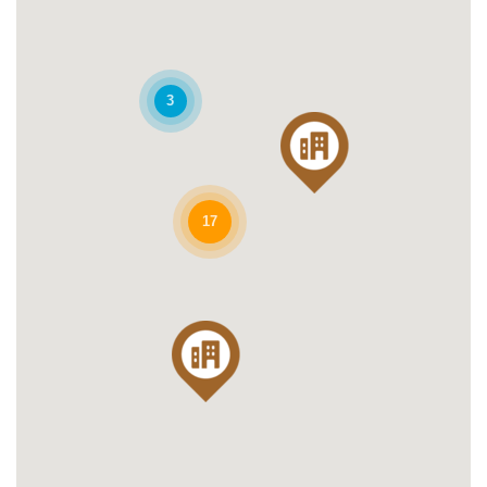
Jandee Supply Co.,Ltd.
3
K Space Design Co.,Ltd
Kitloeddee Aluminium Installation Co.,Ltd
17
Kitrungruang Aluminium Ltd.,Part.
KS Good Living and Supply Ltd. Part.
Master Home Builder And Design Co., Ltd.
PSK Home Solution Co.,Ltd