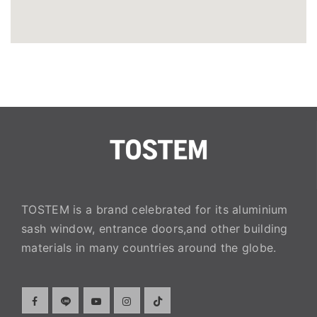
S Plus Aluminium Co.,Ltd.
S PP Aluminium & Glass Solution Co.,Ltd.
S T Aluminium Co.,Ltd.
Sattaya Development Co., Ltd.
TOSTEM is a brand celebrated for its aluminium
SY Glass Co., Ltd.
sash window, entrance doors,and other building
materials in many countries around the globe.
Thai Union Quality Co., Ltd.
TMD (Khon Kaen) Co.,Ltd.