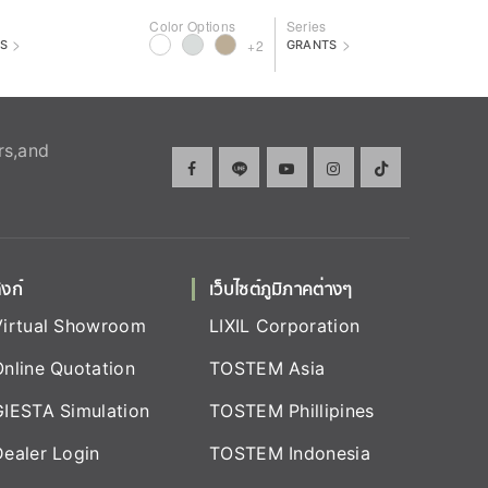
Color Options
Series
>
>
+2
S
GRANTS
rs,and
ิงก์
เว็บไซต์ภูมิภาคต่างๆ
Virtual Showroom
LIXIL Corporation
Online Quotation
TOSTEM Asia
GIESTA Simulation
TOSTEM Phillipines
Dealer Login
TOSTEM Indonesia