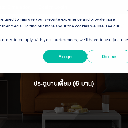
sta Simulation
Dealer Login
re used to improve your website experience and provide more
 other media. To find out more about the cookies we use, see our
เกี่ยวกับเรา
แคตตาล็
ผลิตภัณฑ์
n order to comply with your preferences, we'll have to use just on
n.
Accept
Decline
ประตูบานเฟี้ยม (6 บาน)