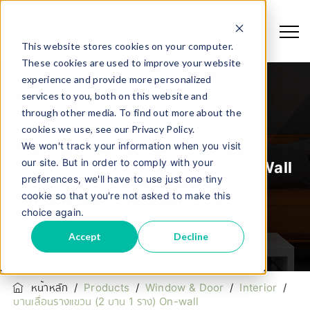
This website stores cookies on your computer.
These cookies are used to improve your website
experience and provide more personalized
services to you, both on this website and
through other media. To find out more about the
cookies we use, see our Privacy Policy.
We won't track your information when you visit
our site. But in order to comply with your
บานเลื่อนรางแขวน (2 บาน 1 ราง) On-Wall
preferences, we'll have to use just one tiny
cookie so that you're not asked to make this
choice again.
Accept
Decline
หน้าหลัก
/
Products
/
Window & Door
/
Interior
/
บานเลื่อนรางแขวน (2 บาน 1 ราง) On-wall