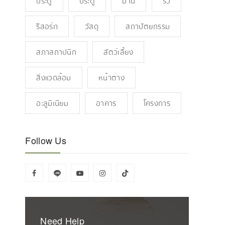
ประตู
ประตู
ม่าน
รั้ว
รีสอร์ท
วัสดุ
สถาปัตยกรรม
สภาสถาปนิก
สัตว์เลี้ยง
สิ่งแวดล้อม
หน้าต่าง
อะลูมิเนียม
อาคาร
โครงการ
Follow Us
Need Help