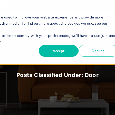
sta Simulation
Dealer Login
re used to improve your website experience and provide more
 other media. To find out more about the cookies we use, see our
เกี่ยวกับเรา
แคตตาล็
ผลิตภัณฑ์
n order to comply with your preferences, we'll have to use just on
n.
Accept
Decline
Posts Classified Under:
Door