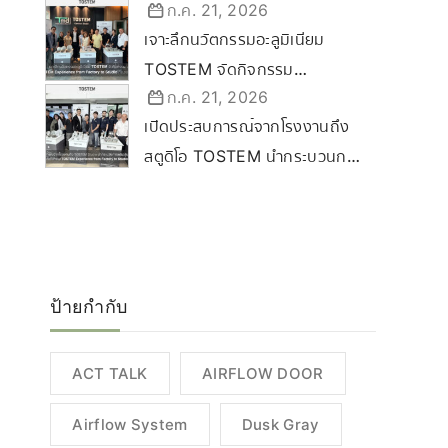
ก.ค. 21, 2026
Certified Dealer Ceremony
เจาะลึกนวัตกรรมอะลูมิเนียม
2569 ขับเคลื่อนกลยุทธ์ลุยตลาด
TOSTEM จัดกิจกรรม
Commercial & Renovation
ก.ค. 21, 2026
“TOSTEM Experience from
เปิดประสบการณ์จากโรงงานถึง
Factory to Studio” ที่
สตูดิโอ TOSTEM นำกระบวนการ
ขอนแก่น
ผลิตสู่นครราชสีมา
ป้ายกำกับ
ACT TALK
AIRFLOW DOOR
Airflow System
Dusk Gray