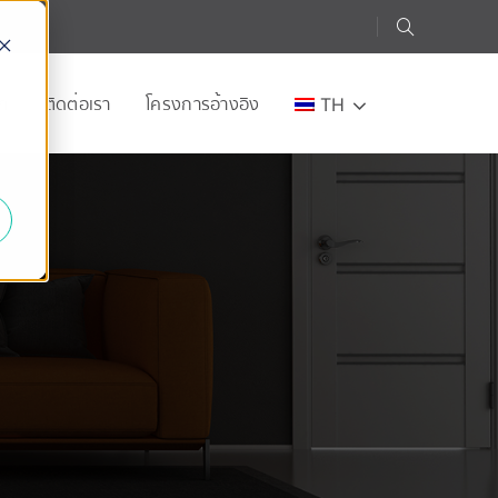
อก
ติดต่อเรา
โครงการอ้างอิง
TH
e